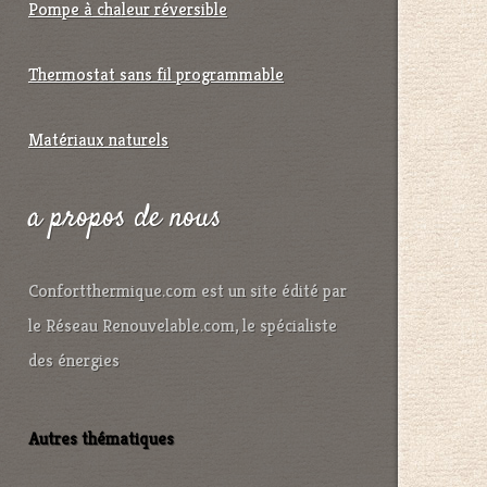
Pompe à chaleur réversible
Thermostat sans fil programmable
Matériaux naturels
a propos de nous
Confortthermique.com est un site édité par
le Réseau Renouvelable.com, le spécialiste
des énergies
Autres thématiques